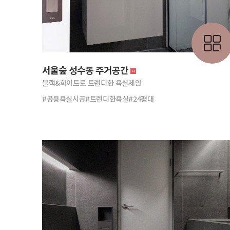
서울숲 성수동 주거공간
블랙&화이트로 트렌디한 욕실제안
#공용욕실시공#트렌디한욕실#24평대