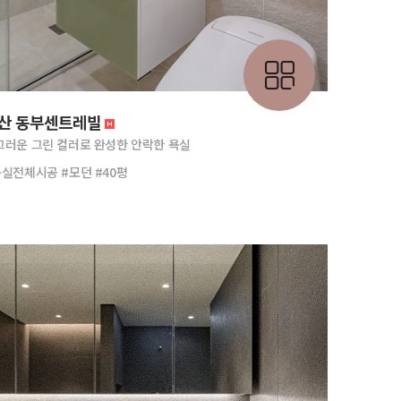
산 동부센트레빌
그러운 그린 컬러로 완성한 안락한 욕실
욕실전체시공 #모던 #40평