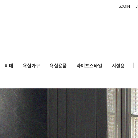
LOGIN
J
비데
욕실가구
욕실용품
라이프스타일
시설용