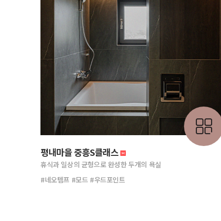
평내마을 중흥S클래스
휴식과 일상의 균형으로 완성한 두개의 욕실
#네오템프 #모드 #우드포인트