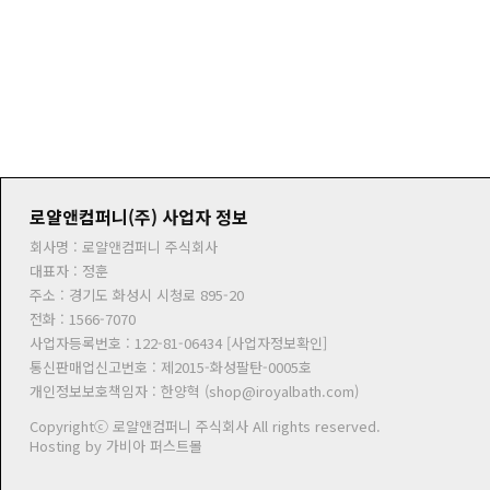
로얄앤컴퍼니(주) 사업자 정보
회사명 :
로얄앤컴퍼니 주식회사
대표자 :
정훈
주소 :
경기도 화성시 시청로 895-20
전화 :
1566-7070
사업자등록번호 :
122-81-06434 [사업자정보확인]
통신판매업신고번호 :
제2015-화성팔탄-0005호
개인정보보호책임자 :
한양혁 (
shop@iroyalbath.com
)
Copyrightⓒ
로얄앤컴퍼니 주식회사
All rights reserved.
Hosting by 가비아 퍼스트몰