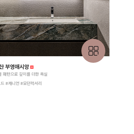
산 부영애시앙
블 패턴으로 깊이를 더한 욕실
모드 #캐니언 #모던럭셔리