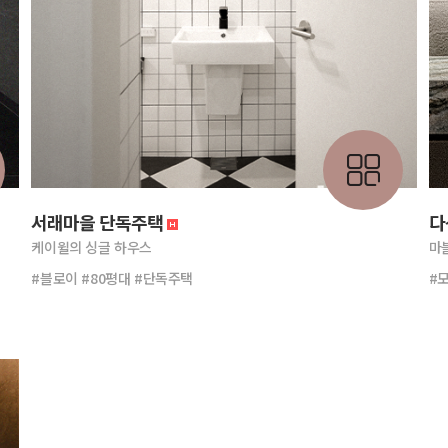
서래마을 단독주택
다
케이윌의 싱글 하우스
마
#블로이 #80평대 #단독주택
#