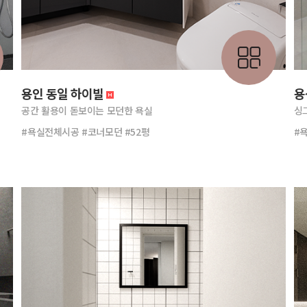
용인 동일 하이빌
용
공간 활용이 돋보이는 모던한 욕실
싱
#욕실전체시공 #코너모던 #52평
#