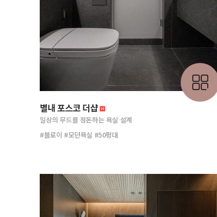
별내 포스코 더샵
일상의 무드를 정돈하는 욕실 설계
#블로이 #모던욕실 #50평대