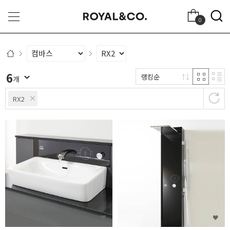
0
6
랭킹순
개
RX2