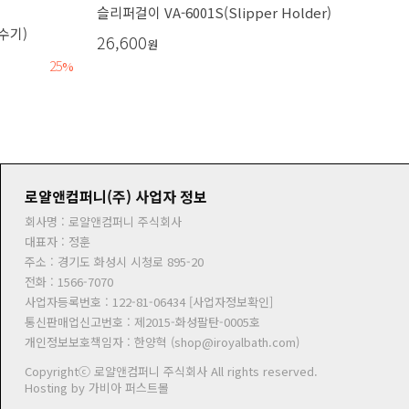
슬리퍼걸이 VA-6001S(Slipper Holder)
생수기)
26,600
원
25
%
로얄앤컴퍼니(주) 사업자 정보
회사명 :
로얄앤컴퍼니 주식회사
대표자 :
정훈
주소 :
경기도 화성시 시청로 895-20
전화 :
1566-7070
사업자등록번호 :
122-81-06434 [사업자정보확인]
통신판매업신고번호 :
제2015-화성팔탄-0005호
개인정보보호책임자 :
한양혁 (
shop@iroyalbath.com
)
Copyrightⓒ
로얄앤컴퍼니 주식회사
All rights reserved.
Hosting by 가비아 퍼스트몰