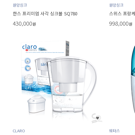
원앙싱크
원앙싱크
한스 프리미엄 사각 싱크볼 SQ780
스위스 프랑케 
430,000
998,000
원
원
CLARO
워터스