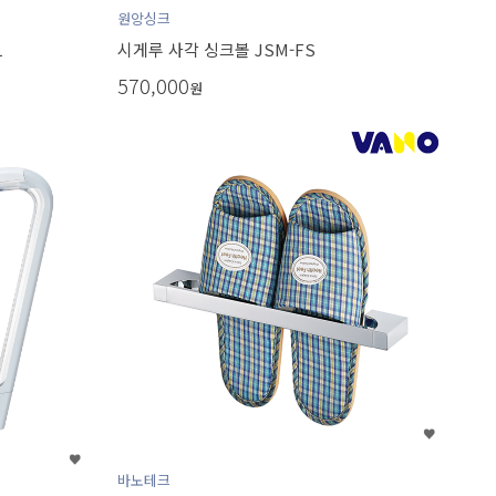
원앙싱크
L
시게루 사각 싱크볼 JSM-FS
570,000
원
바노테크