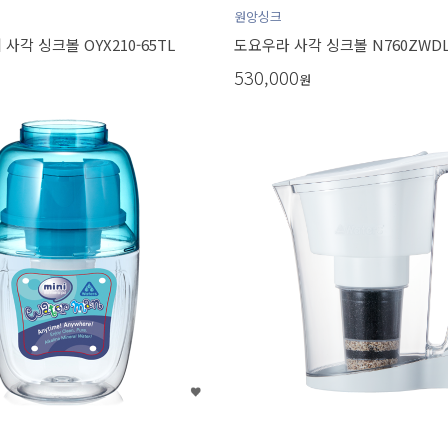
원앙싱크
사각 싱크볼 OYX210-65TL
도요우라 사각 싱크볼 N760ZWD
530,000
원