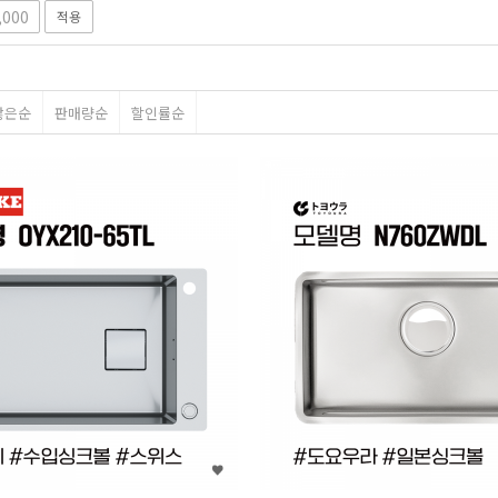
적용
많은순
판매량순
할인률순