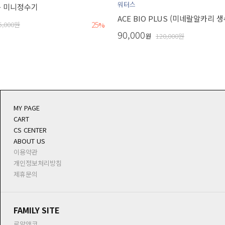
워터스
용 미니정수기
ACE BIO PLUS (미네랄알카리 
25
5,000
원
%
90,000
원
120,000
원
MY PAGE
CART
CS CENTER
ABOUT US
이용약관
개인정보처리방침
제휴문의
FAMILY SITE
로얄앤코