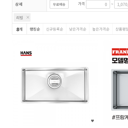
가격
~
상세
무료배송
리빙
8
개
랭킹순
신규등록순
낮은가격순
높은가격순
상품평