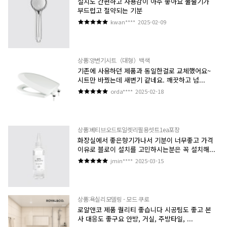
설치도 간편하고 사용감이 아주 좋아요 물줄기가
부드럽고 절약되는 기분
kwan****
2025-02-09
상품:양변기시트（대형）백색
기존에 사용하던 제품과 동일한걸로 교체했어요~
시트만 바꿨는데 새변기 같네요. 깨끗하고 넘...
orda****
2025-02-18
상품:베티브오드토일렛리필용셋트1ea포장
화장실에서 좋은향기가나서 기분이 너무좋고 가격
이유로 블로이 설치를 고민하시는분은 꼭 설치해...
jmin****
2025-03-15
상품:욕실리모델링 - 모드 쿠로
로얄앤코 제품 퀄리티 좋습니다 시공팀도 좋고 본
사 대응도 좋구요 안방, 거실, 주방타일, ...