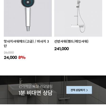
맛사지샤워헤드(고급) / 마사지 3
선반샤워(핸드/레인샤워)
단
241,000
26,000
24,000
8%