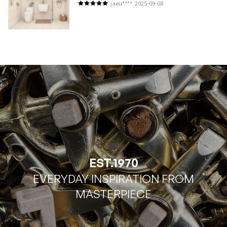
jaeu****
2025-09-08
EST.1970
EVERYDAY INSPIRATION FROM
MASTERPIECE