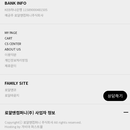
BANK INFO
KEB하나은행 11589000481505
예금주
로얄앤컴퍼니주식회사
MY PAGE
CART
CS CENTER
ABOUT US
이용약관
개인정보처리방침
제휴문의
FAMILY SITE
로얄앤코
로얄라운지
상담하기
로얄앤컴퍼니(주) 사업자 정보
Copyrightⓒ
로얄앤컴퍼니 주식회사
All rights reserved.
Hosting by 가비아 퍼스트몰