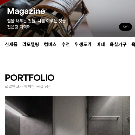
5
/9
신제품
리모델링
컴바스
수전
위생도기
비데
욕실가구
PORTFOLIO
로얄앤코가 함께한 욕실 공간