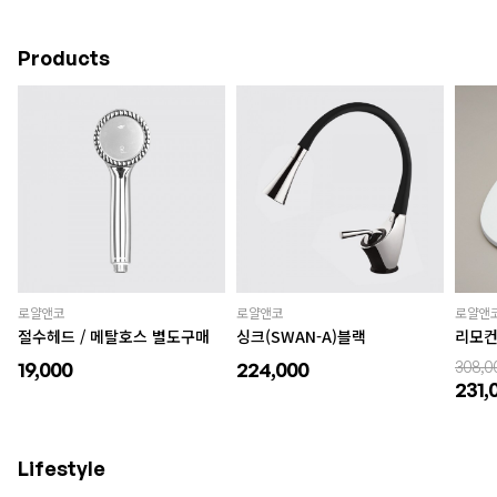
Products
로얄앤코
로얄앤코
로얄앤
절수헤드 / 메탈호스 별도구매
싱크(SWAN-A)블랙
리모컨
19,000
224,000
308,0
231,
Lifestyle