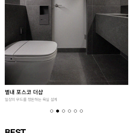
별내 포스코 더샵
성
일상의 무드를 정돈하는 욕실 설계
온
BEST