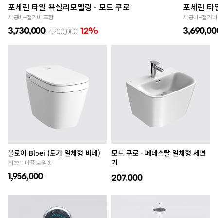
포세린 타일 욕실리모델링 - 모드 쿠로
포세린 타일
시공비+철거비 포함
시공비+철거비
3,730,000
12%
3,690,00
4,200,000
블로이 Bloei (도기 일체형 비데)
모드 쿠로 - 페데스탈 일체형 세면
기
최초의 퍼퓸 토일렛
1,956,000
207,000