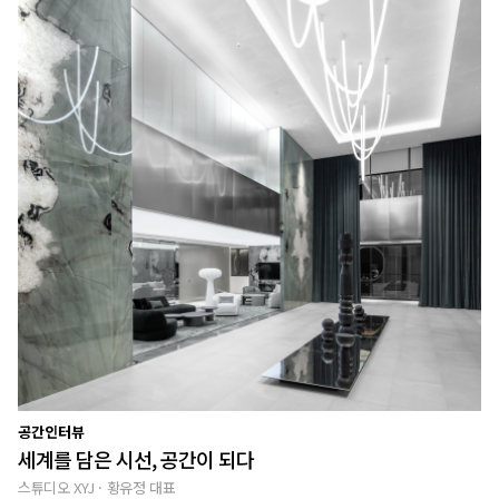
공간인터뷰
욕
세계를 담은 시선, 공간이 되다
우
스튜디오 XYJ · 황유정 대표
제