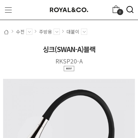
0
수전
주방용
대붙이
싱크(SWAN-A)블랙
RKSP20-A