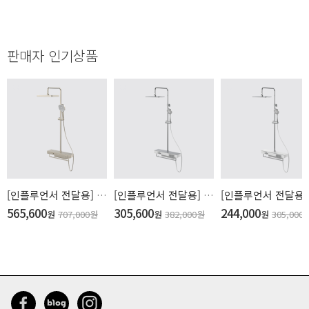
판매자 인기상품
[인플루언서 전달용] 피아 프레스티지 3WAY 선반형 레인샤워수전(사틴)
[인플루언서 전달용] 피아 엑센트 3WAY 선반형 레인샤워수전
565,600
20
305,600
20
244,000
원
707,000
원
%
원
382,000
원
%
원
305,000