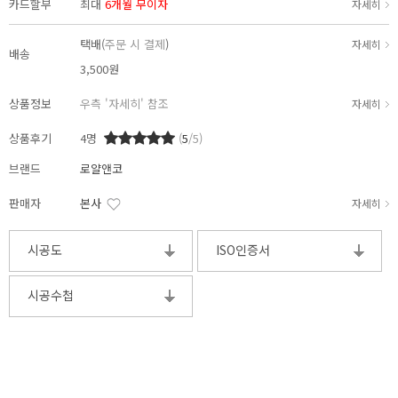
카드할부
최대
6개월 무이자
자세히
택배(
주문 시 결제
)
자세히
배송
3,500원
상품정보
우측 '자세히' 참조
자세히
상품후기
4
명
(
5
/5)
브랜드
로얄앤코
판매자
본사
자세히
시공도
ISO인증서
시공수첩