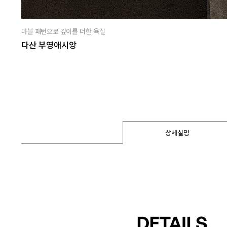
마블 패턴으로 깊이를 더한 욕실
다산 부영애시앙
상세설명