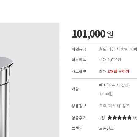
101,000
원
회원등급
회원 가입 시 할인 혜택
적립혜택
구매
1,010원
카드할부
최대
6개월 무이자
택배(
주문 시 결제
)
배송
3,500원
상품정보
우측 '자세히' 참조
상품후기
1
명
(
5
브랜드
로얄앤코