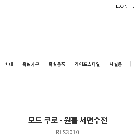
LOGIN
J
비데
욕실가구
욕실용품
라이프스타일
시설용
모드 쿠로 - 원홀 세면수전
RLS3010