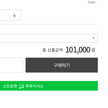
자세히
101,000
원
총 상품금액
구매하기
쇼핑할땐
톡톡하세요