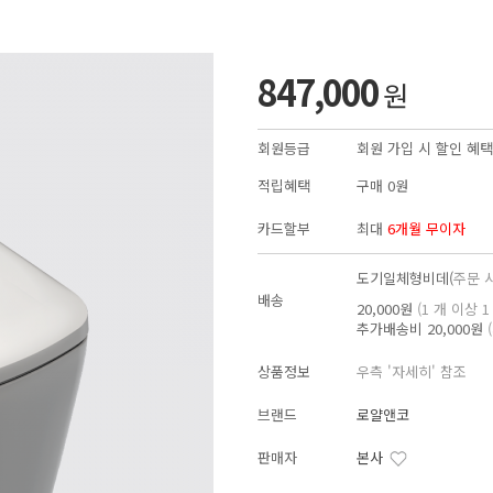
847,000
원
회원등급
회원 가입 시 할인 혜택
적립혜택
구매
0원
카드할부
최대
6개월 무이자
도기일체형비데(
주문 
배송
20,000원
(1 개 이상 
추가배송비
20,000원
상품정보
우측 '자세히' 참조
브랜드
로얄앤코
판매자
본사