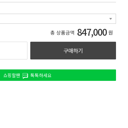
847,000
원
총 상품금액
구매하기
쇼핑할땐
톡톡하세요